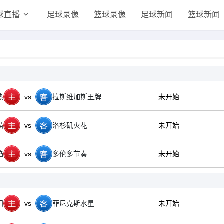
球直播
足球录像
篮球录像
足球新闻
篮球新闻
热
vs
拉斯维加斯王牌
未开始
猫
vs
洛杉矶火花
未开始
焰
vs
多伦多节奏
未开始
阳
vs
菲尼克斯水星
未开始