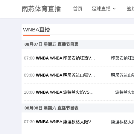
雨燕体育直播
首页
足球直播
篮
WNBA直播
08月07日 星期五 直播节目表
07:00
WNBA
WNBA 印第安纳狂热VS拉斯维加斯王牌
印第安纳狂
09:00
WNBA
WNBA 明尼苏达山猫VS洛杉矶火花
明尼苏达山
10:00
WNBA
WNBA 波特兰火焰VS多伦多节奏
波特兰火
08月08日 星期六 直播节目表
07:30
WNBA
WNBA 康涅狄格太阳VS菲尼克斯水星
康涅狄格太