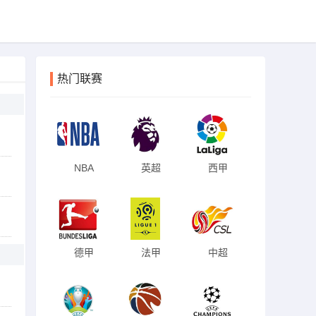
热门联赛
NBA
英超
西甲
德甲
法甲
中超