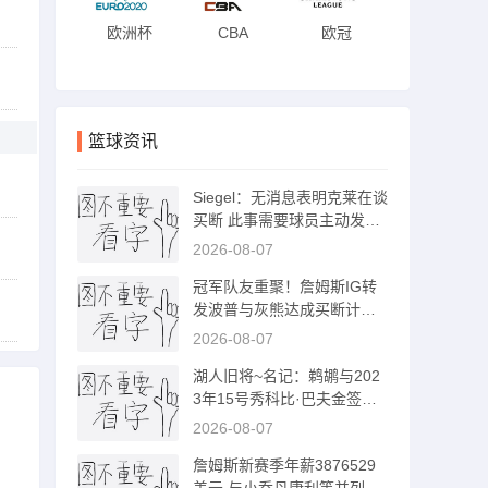
欧洲杯
CBA
欧冠
篮球资讯
Siegel：无消息表明克莱在谈
买断 此事需要球员主动发起
&损失薪水
2026-08-07
冠军队友重聚！詹姆斯IG转
发波普与灰熊达成买断计划
签约76人消息
2026-08-07
湖人旧将~名记：鹈鹕与202
3年15号秀科比·巴夫金签下
一份1年合同
2026-08-07
詹姆斯新赛季年薪3876529