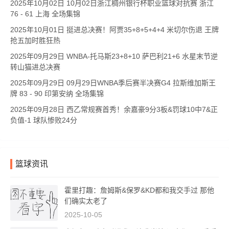
2025年10月02日 10月02日浙江稠州银行杯职业篮球对抗赛 浙江
76 - 61 上海 全场集锦
2025年10月01日 挺进总决赛！阿贾35+8+5+4+4 米切尔伤退 王牌
抢五加时胜狂热
2025年09月29日 WNBA-托马斯23+8+10 萨巴利21+6 水星末节逆
转山猫进总决赛
2025年09月29日 09月29日WNBA季后赛半决赛G4 拉斯维加斯王
牌 83 - 90 印第安纳 全场集锦
2025年09月28日 西乙常规赛首秀！余嘉豪9分3板&罚球10中7&正
负值-1 球队惨败24分
篮球资讯
霍里打趣：詹姆斯&保罗&KD都和我交手过 那他
们确实太老了
2025-10-05