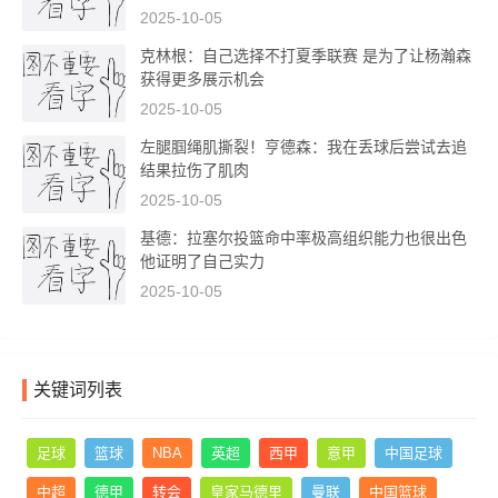
2025-10-05
克林根：自己选择不打夏季联赛 是为了让杨瀚森
获得更多展示机会
2025-10-05
左腿腘绳肌撕裂！亨德森：我在丢球后尝试去追
结果拉伤了肌肉
2025-10-05
基德：拉塞尔投篮命中率极高组织能力也很出色
他证明了自己实力
2025-10-05
关键词列表
足球
篮球
NBA
英超
西甲
意甲
中国足球
中超
德甲
转会
皇家马德里
曼联
中国篮球