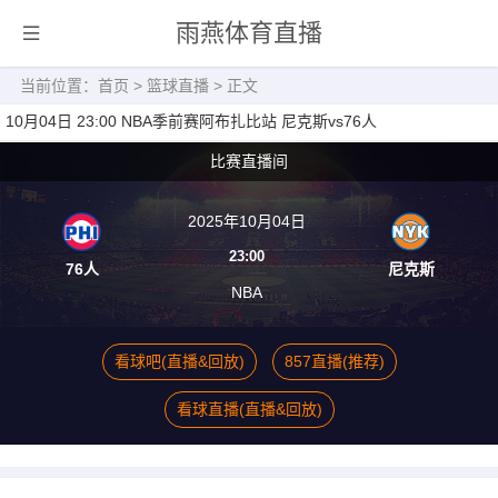
雨燕体育直播
当前位置：
首页
>
篮球直播
> 正文
10月04日 23:00 NBA季前赛阿布扎比站 尼克斯vs76人
比赛直播间
2025年10月04日
23:00
76人
尼克斯
NBA
看球吧(直播&回放)
857直播(推荐)
看球直播(直播&回放)