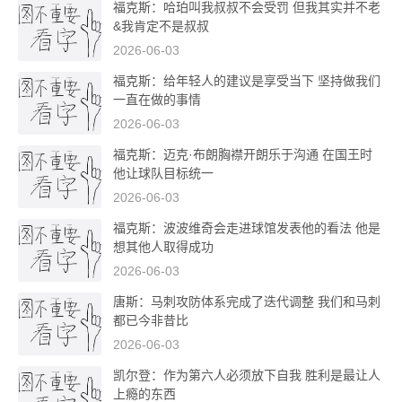
福克斯：哈珀叫我叔叔不会受罚 但我其实并不老
&我肯定不是叔叔
2026-06-03
福克斯：给年轻人的建议是享受当下 坚持做我们
一直在做的事情
2026-06-03
福克斯：迈克·布朗胸襟开朗乐于沟通 在国王时
他让球队目标统一
2026-06-03
福克斯：波波维奇会走进球馆发表他的看法 他是
想其他人取得成功
2026-06-03
唐斯：马刺攻防体系完成了迭代调整 我们和马刺
都已今非昔比
2026-06-03
凯尔登：作为第六人必须放下自我 胜利是最让人
上瘾的东西