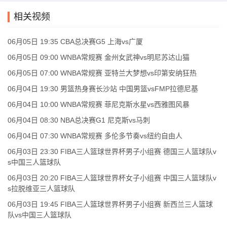
相关视频
06月05日 19:35 CBA总决赛G5 上海vs广厦
06月05日 09:00 WNBA常规赛 金州女武神vs明尼苏达山猫
06月05日 07:00 WNBA常规赛 亚特兰大梦想vs印第安纳狂热
06月04日 19:30 男篮热身赛长沙站 中国男篮vsFMP拉德尼基
06月04日 10:00 WNBA常规赛 菲尼克斯水星vs西雅图风暴
06月04日 08:30 NBA总决赛G1 尼克斯vs马刺
06月04日 07:30 WNBA常规赛 多伦多节奏vs纽约自由人
06月03日 23:30 FIBA三人篮球世界杯男子小组赛 德国三人篮球队v
s中国三人篮球队
06月03日 20:20 FIBA三人篮球世界杯女子小组赛 中国三人篮球队v
s拉脱维亚三人篮球队
06月03日 19:45 FIBA三人篮球世界杯男子小组赛 新西兰三人篮球
队vs中国三人篮球队