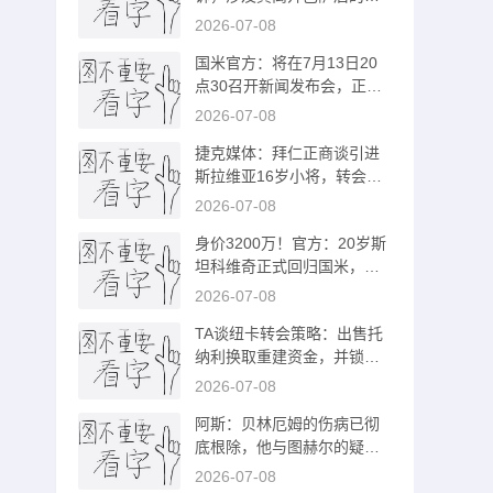
偿金税务纠纷
2026-07-08
国米官方：将在7月13日20
点30召开新闻发布会，正式
开启26/27赛季
2026-07-08
捷克媒体：拜仁正商谈引进
斯拉维亚16岁小将，转会费
约100万欧
2026-07-08
身价3200万！官方：20岁斯
坦科维奇正式回归国米，转
会费2300万欧
2026-07-08
TA谈纽卡转会策略：出售托
纳利换取重建资金，并锁定
多名年轻新援
2026-07-08
阿斯：贝林厄姆的伤病已彻
底根除，他与图赫尔的疑虑
也烟消云散
2026-07-08