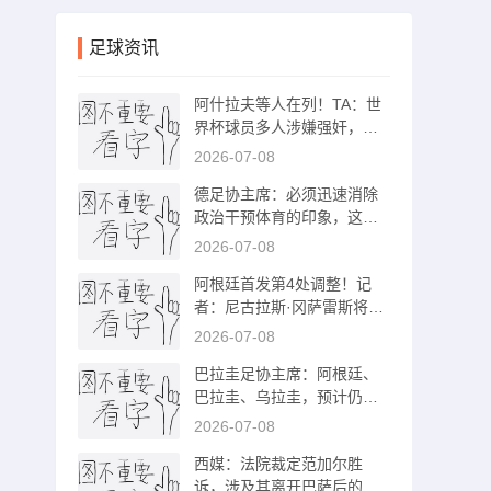
足球资讯
阿什拉夫等人在列！TA：世
界杯球员多人涉嫌强奸，但
却没人谈论
2026-07-08
德足协主席：必须迅速消除
政治干预体育的印象，这关
乎FIFA公信力
2026-07-08
阿根廷首发第4处调整！记
者：尼古拉斯·冈萨雷斯将顶
替麦卡先发
2026-07-08
巴拉圭足协主席：阿根廷、
巴拉圭、乌拉圭，预计仍将
踢2030世预赛
2026-07-08
西媒：法院裁定范加尔胜
诉，涉及其离开巴萨后的赔