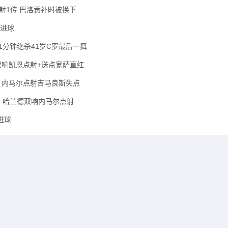
K2射1传 巴洛贡补时被换下
 进球
91分钟绝杀41岁C罗最后一舞
林双响凯恩点射+送点宽萨直红
巴西 内马尔点射吉马良斯失点
出局 哈兰德双响内马尔点射
 进球