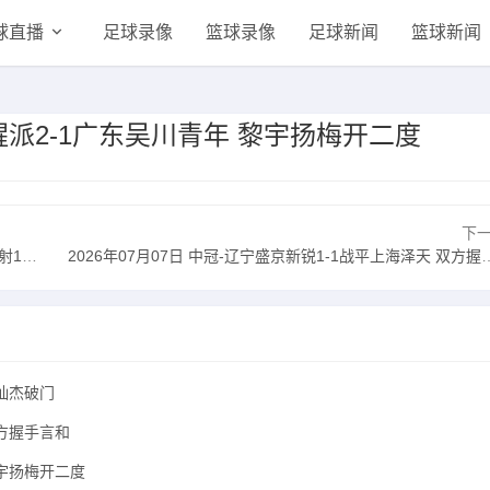
球直播
足球录像
篮球录像
足球新闻
篮球新闻
珠醒派2-1广东吴川青年 黎宇扬梅开二度
下
被换下
2026年07月07日 中冠-辽宁盛京新锐1-1战平上海泽天 双方握手言和
马灿杰破门
双方握手言和
黎宇扬梅开二度