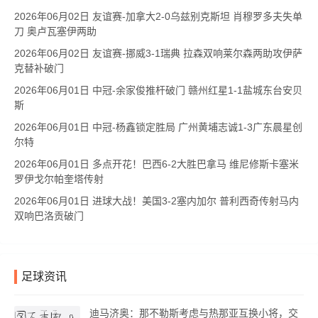
2026年06月02日 友谊赛-加拿大2-0乌兹别克斯坦 肖穆罗多夫失单
刀 奥卢瓦塞伊两助
2026年06月02日 友谊赛-挪威3-1瑞典 拉森双响莱尔森两助攻伊萨
克替补破门
2026年06月01日 中冠-余家俊推杆破门 赣州红星1-1盐城东台安贝
斯
2026年06月01日 中冠-杨鑫锁定胜局 广州黄埔志诚1-3广东晨星创
尔特
2026年06月01日 多点开花！巴西6-2大胜巴拿马 维尼修斯卡塞米
罗伊戈尔帕奎塔传射
2026年06月01日 进球大战！美国3-2塞内加尔 普利西奇传射马内
双响巴洛贡破门
足球资讯
迪马济奥：那不勒斯考虑与热那亚互换小将，交