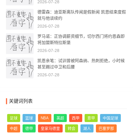
2026-07-28
德雷森：迪亚斯离队传闻是假新闻 凯恩结束度假
就与他谈续约
2026-07-28
罗马诺：正协调薪资细节，切尔西门将约恩森即
将加盟斯特拉斯堡
2026-07-28
凯恩亲笔：试训曾被阿森纳、热刺拒绝，小时候
甚至踢过中卫和后腰
2026-07-28
关键词列表
足球
篮球
NBA
英超
西甲
意甲
中国足球
中超
德甲
皇家马德里
转会
湖人
巴塞罗那