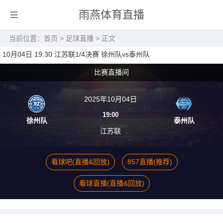
雨燕体育直播
当前位置：
首页
>
足球直播
> 正文
10月04日 19:30 江苏联1/4决赛 徐州队vs泰州队
比赛直播间
2025年10月04日
19:00
徐州队
泰州队
江苏联
看球吧(直播&回放)
857直播(推荐)
看球直播(直播&回放)