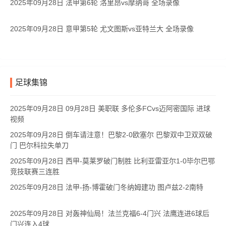
2025年09月28日 法甲第6轮 洛里昂vs摩纳哥 全场录像
2025年09月28日 意甲第5轮 尤文图斯vs亚特兰大 全场录像
足球集锦
2025年09月28日 09月28日 美职联 多伦多FCvs迈阿密国际 进球
视频
2025年09月28日 倒车请注意！巴黎2-0欧塞尔 巴黎双中卫双双破
门 巴尔科拉失单刀
2025年09月28日 西甲-莫莱罗破门制胜 比利亚雷亚尔1-0毕尔巴鄂
竞技联赛三连胜
2025年09月28日 法甲-扬-博霍破门冬纳姆建功 图卢兹2-2南特
2025年09月28日 对轰神仙局！法兰克福6-4门兴 法鹰连进6球后
门兴连入4球