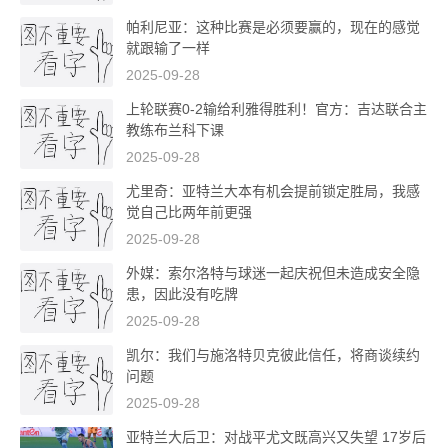
帕利尼亚：这种比赛是必须要赢的，现在的感觉
就跟输了一样
2025-09-28
上轮联赛0-2输给利雅得胜利！官方：吉达联合主
教练布兰科下课
2025-09-28
尤里奇：亚特兰大本有机会提前锁定胜局，我感
觉自己比两年前更强
2025-09-28
外媒：索尔洛特与球迷一起庆祝但未造成安全隐
患，因此没有吃牌
2025-09-28
凯尔：我们与施洛特贝克彼此信任，将商谈续约
问题
2025-09-28
亚特兰大后卫：对战平尤文既高兴又失望 17岁后