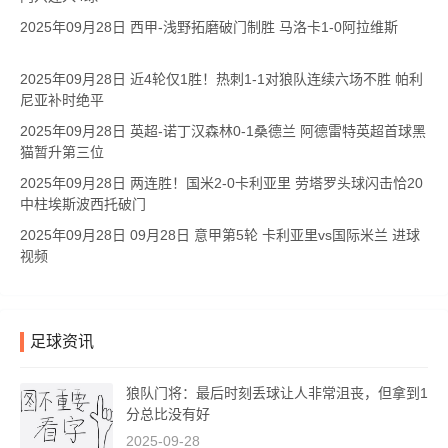
2025年09月28日 西甲-浅野拓磨破门制胜 马洛卡1-0阿拉维斯
2025年09月28日 近4轮仅1胜！热刺1-1对狼队连续六场不胜 帕利
尼亚补时绝平
2025年09月28日 英超-诺丁汉森林0-1桑德兰 阿德雷特英超首球黑
猫暂升第三位
2025年09月28日 两连胜！国米2-0卡利亚里 劳塔罗头球闪击恰20
中柱埃斯波西托破门
2025年09月28日 09月28日 意甲第5轮 卡利亚里vs国际米兰 进球
视频
足球资讯
狼队门将：最后时刻丢球让人非常沮丧，但拿到1
分总比没有好
2025-09-28