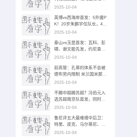
0.4球
2025-10-04
英博vs西海岸首发：5外援P
K！20岁朱鹏宇任队长，42
岁隋维杰先发
2025-10-04
泰山vs玉昆首发：瓦科、彭
啸、谢文能先发，约尼查、
侯永永出战
2025-10-04
前高管：孔蒂的体系不会被
德布劳内限制 米兰国米那不
勒斯将争冠
2025-10-04
不踢中超踢苏超？冯伯元入
选苏超南京队首发，同时段
海牛保级大战
2025-10-04
鲁尼评五大最难缠中后卫：
特里、皮克、马尔蒂尼、卡
瓦略、内斯塔
2025-10-04