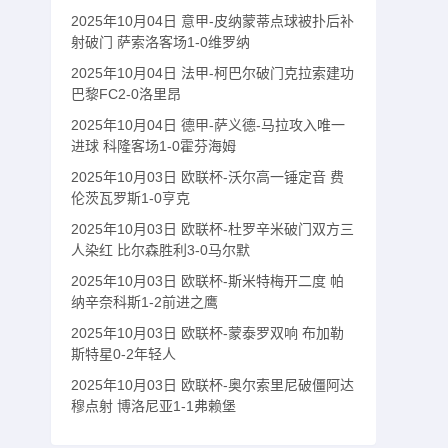
2025年10月04日 意甲-皮纳蒙蒂点球被扑后补
射破门 萨索洛客场1-0维罗纳
2025年10月04日 法甲-柯巴尔破门克拉索建功
巴黎FC2-0洛里昂
2025年10月04日 德甲-萨义德-马拉攻入唯一
进球 科隆客场1-0霍芬海姆
2025年10月03日 欧联杯-沃尔高一锤定音 费
伦茨瓦罗斯1-0亨克
2025年10月03日 欧联杯-杜罗辛米破门双方三
人染红 比尔森胜利3-0马尔默
2025年10月03日 欧联杯-斯米特梅开二度 帕
纳辛奈科斯1-2前进之鹰
2025年10月03日 欧联杯-蒙泰罗双响 布加勒
斯特星0-2年轻人
2025年10月03日 欧联杯-奥尔索里尼破僵阿达
穆点射 博洛尼亚1-1弗赖堡