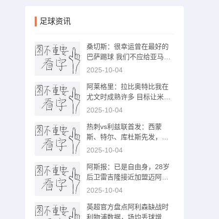
足球资讯
桑切斯：很幸运曾在最好的
巴萨踢球 我们不应给亚马尔
太大压力
2025-10-04
阿莱格里：拉比奥特比我在
尤文时成熟许多 目标让米兰
重回欧冠
2025-10-04
热刺vs利兹联首发：西蒙
斯、特尔、库杜斯先发，帕
利尼亚出战
2025-10-04
阿斯报：已是自由身，28岁
后卫雷吉隆接近加盟迈阿密
国际
2025-10-04
英超官方盘点阿利森缺战时
利物浦数据，场均丢球增加