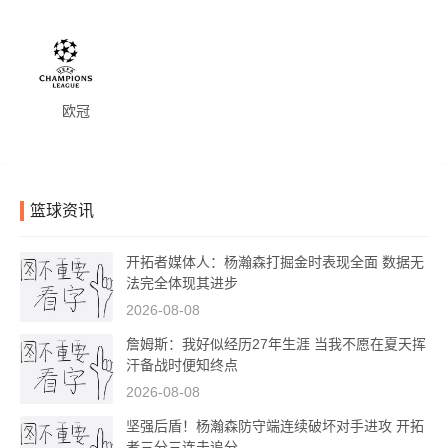
欧冠
篮球资讯
开拓者媒体人：杨瀚森打掘金时表现全面 数据无
法完全体现其进步
2026-08-08
詹姆斯：我好似经历27年生涯 当我不愿在夏天挥
汗备战时便知终点
2026-08-08
坚强后盾！杨瀚森防守端连续破坏对手进攻 开拓
者三分三连击追分