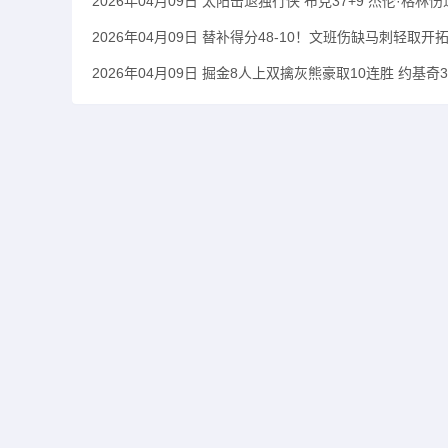
2026年04月09日 太阳击退独行侠 布克37+9 杰伦·格林伤
2026年04月09日 替补得分48-10！文班伤缺马刺轻取开拓
2026年04月09日 掘金8人上双擒灰熊豪取10连胜 约基奇3节1