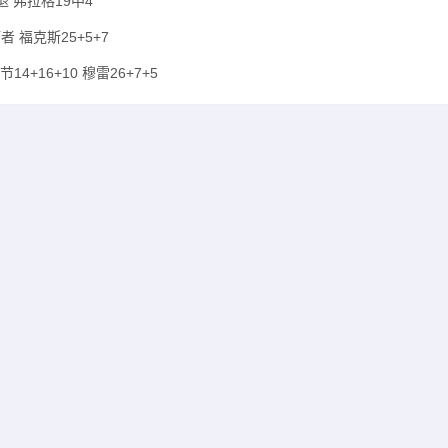
退 弗拉格19中4
者 福克斯25+5+7
4+16+10 穆雷26+7+5