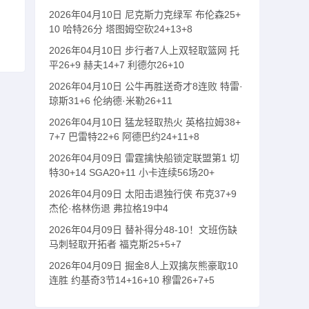
2026年04月10日 尼克斯力克绿军 布伦森25+
10 哈特26分 塔图姆空砍24+13+8
2026年04月10日 步行者7人上双轻取篮网 托
平26+9 赫夫14+7 利德尔26+10
2026年04月10日 公牛再胜送奇才8连败 特雷·
琼斯31+6 伦纳德·米勒26+11
2026年04月10日 猛龙轻取热火 英格拉姆38+
7+7 巴雷特22+6 阿德巴约24+11+8
2026年04月09日 雷霆擒快船锁定联盟第1 切
特30+14 SGA20+11 小卡连续56场20+
2026年04月09日 太阳击退独行侠 布克37+9
杰伦·格林伤退 弗拉格19中4
2026年04月09日 替补得分48-10！文班伤缺
马刺轻取开拓者 福克斯25+5+7
2026年04月09日 掘金8人上双擒灰熊豪取10
连胜 约基奇3节14+16+10 穆雷26+7+5