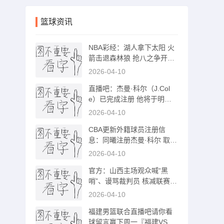
篮球资讯
NBA彩经：湖人拿下太阳 火
箭击退森林狼 抢八之争开拓
者胜快船
2026-04-10
直播吧：杰曼·科尔（J.Col
e）已完成注册 他将于明日
完成首秀
2026-04-10
CBA更新外籍球员注册信
息：同曦注册杰曼·科尔 取消
汉兹的注册
2026-04-10
官方：山西主场观众喊“黑
哨”、谩骂裁判员 核减联赛经
费2万元
2026-04-10
福建男篮联合直播吧请你看
球留言赢下周一『福建VS浙