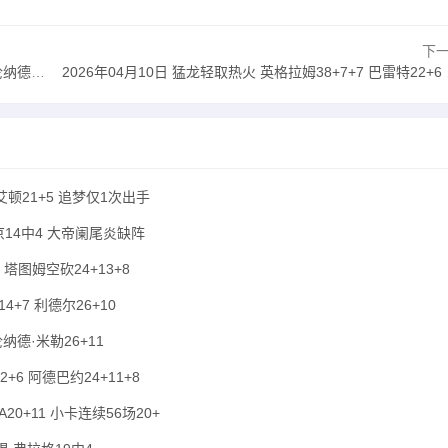
下
6+11
2026年04月10日 猛龙轻取热火 英格拉姆38+7+7 巴雷特22+6 阿德巴约24+11+8
 艾顿21+5 追梦仅1次出手
申京14中4 大帝阑尾炎缺阵
 塔图姆空砍24+13+8
4+7 利德尔26+10
纳德·米勒26+11
+6 阿德巴约24+11+8
20+11 小卡连续56场20+