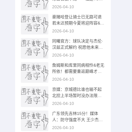
江』门票
2026-04-10
豪赌哈登让骑士已无路可退
若未达预期今夏将迎阵容&管
理层大换血
2026-04-10
同曦官方：球队决定与杰伦·
汉兹正式解约 祝愿他未来一
切顺利
2026-04-10
詹姆斯和库里同病相怜&老无
所依！都需要重返巅峰才能
创造奇迹
2026-04-10
京媒：京城德比谁也输不起
北控上半场暂时没办法限制
周琦
2026-04-10
广东领先吉林15分！媒体
人：防守强度不大 王少杰没
受到太大压力
2026-04-10