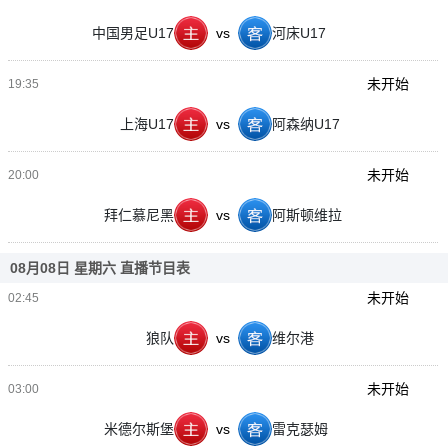
中国男足U17
vs
河床U17
未开始
19:35
上海U17
vs
阿森纳U17
未开始
20:00
拜仁慕尼黑
vs
阿斯顿维拉
08月08日 星期六 直播节目表
未开始
02:45
狼队
vs
维尔港
未开始
03:00
米德尔斯堡
vs
雷克瑟姆