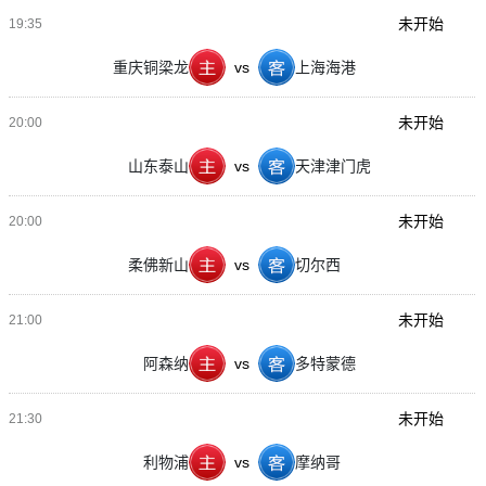
未开始
19:35
重庆铜梁龙
vs
上海海港
未开始
20:00
山东泰山
vs
天津津门虎
未开始
20:00
柔佛新山
vs
切尔西
未开始
21:00
阿森纳
vs
多特蒙德
未开始
21:30
利物浦
vs
摩纳哥