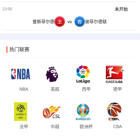
未开始
23:00
曼斯菲尔德
vs
谢菲尔德联
热门联赛
NBA
英超
西甲
德甲
法甲
中超
欧洲杯
CBA