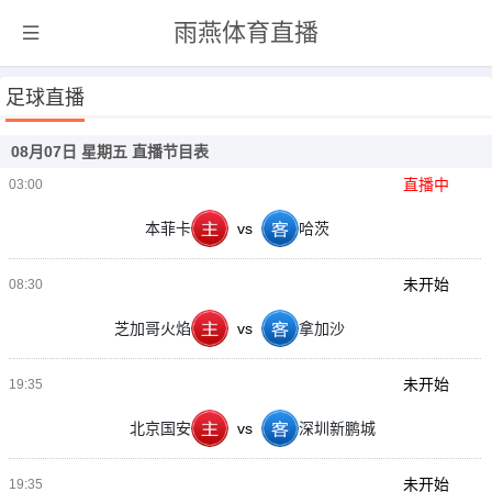
雨燕体育直播
足球直播
08月07日 星期五 直播节目表
直播中
03:00
本菲卡
vs
哈茨
未开始
08:30
芝加哥火焰
vs
拿加沙
未开始
19:35
北京国安
vs
深圳新鹏城
未开始
19:35