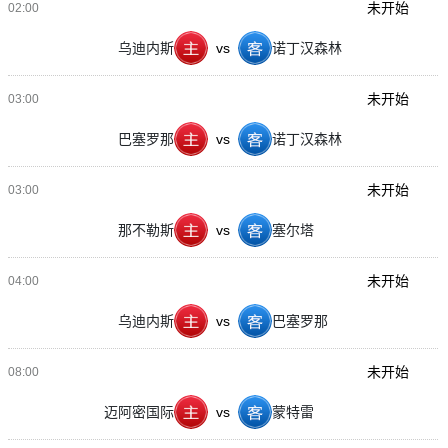
未开始
02:00
乌迪内斯
vs
诺丁汉森林
未开始
03:00
巴塞罗那
vs
诺丁汉森林
未开始
03:00
那不勒斯
vs
塞尔塔
未开始
04:00
乌迪内斯
vs
巴塞罗那
未开始
08:00
迈阿密国际
vs
蒙特雷