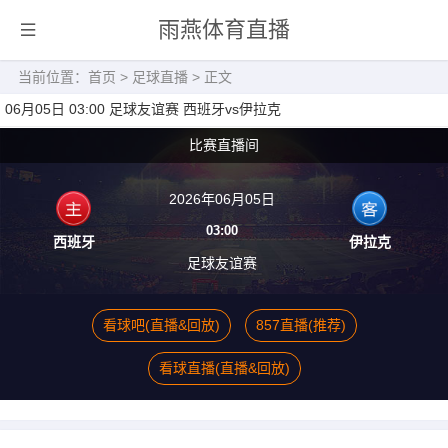
雨燕体育直播
当前位置：
首页
>
足球直播
> 正文
06月05日 03:00 足球友谊赛 西班牙vs伊拉克
比赛直播间
2026年06月05日
03:00
西班牙
伊拉克
足球友谊赛
看球吧(直播&回放)
857直播(推荐)
看球直播(直播&回放)