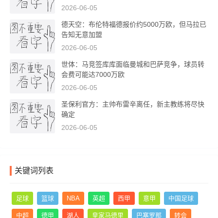
2026-06-05
德天空：布伦特福德报价约5000万欧，但马拉已
告知无意加盟
2026-06-05
世体：马竞签库库面临曼城和巴萨竞争，球员转
会费可能达7000万欧
2026-06-05
圣保利官方：主帅布雷辛离任，新主教练将尽快
确定
2026-06-05
关键词列表
足球
篮球
NBA
英超
西甲
意甲
中国足球
中超
德甲
湖人
皇家马德里
巴塞罗那
转会