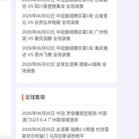
合 VS 四川叁壹捌重龙 全场录像
2026年06月02日 中冠曲靖赛区第1轮 云南青
丘 VS 自贡弘祥电碳 全场录像
2026年06月02日 中冠曲靖赛区第1轮 广州悦
高 VS 重庆润麒 全场录像
2026年06月02日 中冠曲靖赛区第1轮 重庆瀚
达 VS 贵州飞鹰 全场录像
2026年06月02日 足球友谊赛 挪威vs瑞典 全
场录像
足球集锦
2026年06月05日 中冠-罗俊曦锁定胜局 中国
澳门U23 0-4 广州联增城澳体
2026年06月05日 友谊赛-瑞典2-2希腊 约克雷
斯尼尔松破门 马苏拉斯读秒绝平