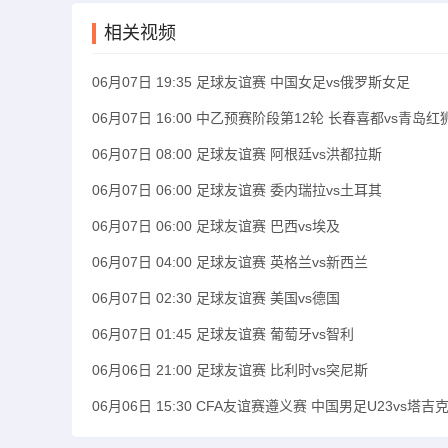
相关视频
06月07日 19:35 足球友谊赛 中国女足vs俄罗斯女足
06月07日 16:00 中乙预赛阶段第12轮 长春喜都vs青岛红
06月07日 08:00 足球友谊赛 阿根廷vs洪都拉斯
06月07日 06:00 足球友谊赛 委内瑞拉vs土耳其
06月07日 06:00 足球友谊赛 巴西vs埃及
06月07日 04:00 足球友谊赛 英格兰vs新西兰
06月07日 02:30 足球友谊赛 美国vs德国
06月07日 01:45 足球友谊赛 葡萄牙vs智利
06月06日 21:00 足球友谊赛 比利时vs突尼斯
06月06日 15:30 CFA友谊赛遵义赛 中国男足U23vs塔吉