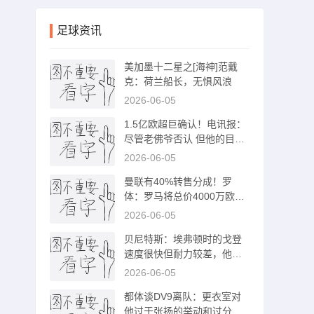
足球资讯
美加墨十二星之[海神]范戴
克：荷兰船长，无惧风浪
2026-06-05
1.5亿欧超巨确认！电讯报：
尽管老佛爷否认 但他的目标
就是奥利塞
2026-06-05
曼联有40%转售分成！罗
体：罗马将总价4000万欧报
价格林伍德
2026-06-05
贝尼特斯：埃弗顿时的戈登
速度很快但耐力较差，他努
力改变了自己
2026-06-05
都体谈DV9离队：更衣室对
他过于张扬的举动和过分领