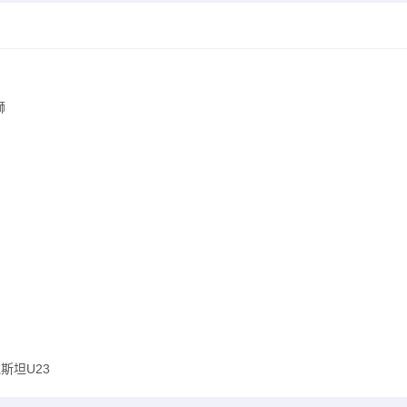
狮
克斯坦U23